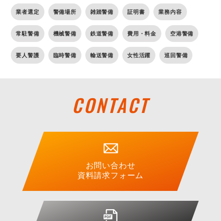
業者選定
警備場所
雑踏警備
証明書
業務内容
常駐警備
機械警備
鉄道警備
費用・料金
空港警備
要人警護
臨時警備
輸送警備
女性活躍
巡回警備
CONTACT
お問い合わせ
資料請求フォーム