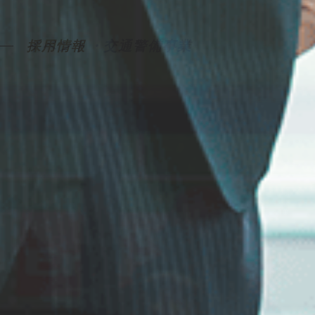
常駐警備事業
イベント・交通警備事業
採用情報
警備の豆知識
SPDのお約束