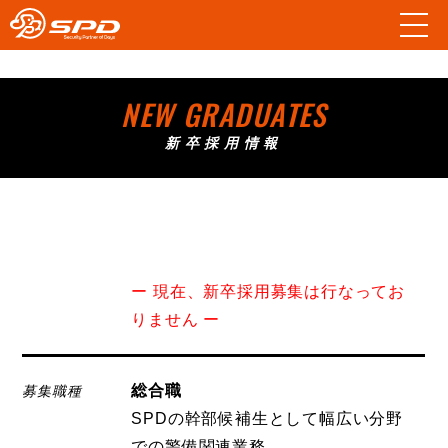
NEW GRADUATES
新卒採用情報
ー 現在、新卒採用募集は行なってお
りません ー
総合職
募集職種
SPDの幹部候補生として幅広い分野
での警備関連業務