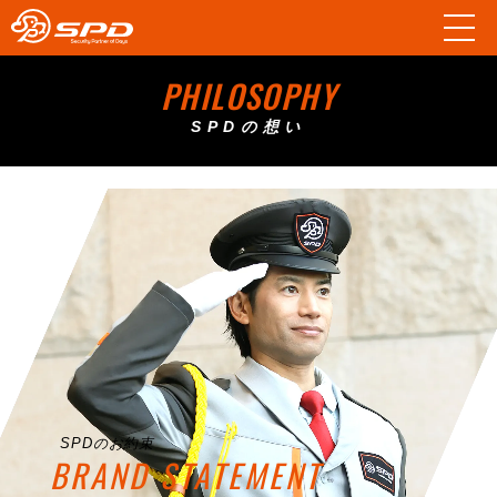
PHILOSOPHY
SPDの想い
SPDのお約束
BRAND STATEMENT