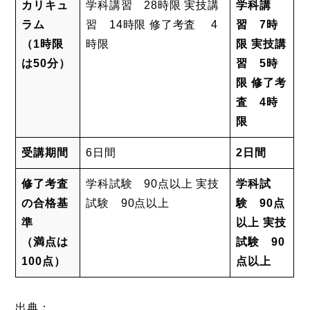
カリキュ
学科講習 28時限 実技講
学科講
ラム
習 14時限 修了考査 4
習 7時
（1時限
時限
限 実技講
は50分）
習 5時
限 修了考
査 4時
限
受講期間
6日間
2日間
修了考査
学科試験 90点以上 実技
学科試
の合格基
試験 90点以上
験 90点
準
以上 実技
（満点は
試験 90
100点）
点以上
出典：