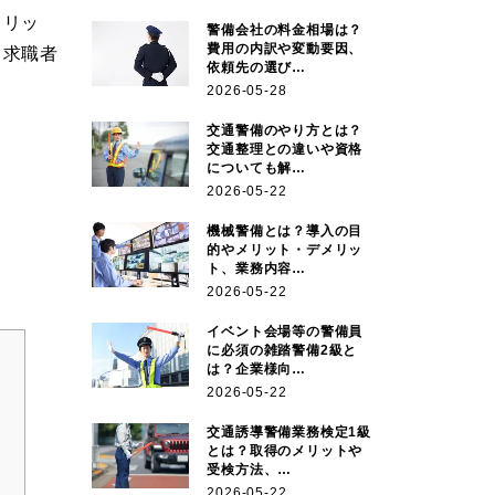
メリッ
警備会社の料金相場は？
費用の内訳や変動要因、
、求職者
依頼先の選び…
2026-05-28
交通警備のやり方とは？
交通整理との違いや資格
についても解…
2026-05-22
機械警備とは？導入の目
的やメリット・デメリッ
ト、業務内容…
2026-05-22
イベント会場等の警備員
に必須の雑踏警備2級と
は？企業様向…
2026-05-22
交通誘導警備業務検定1級
とは？取得のメリットや
受検方法、…
2026-05-22