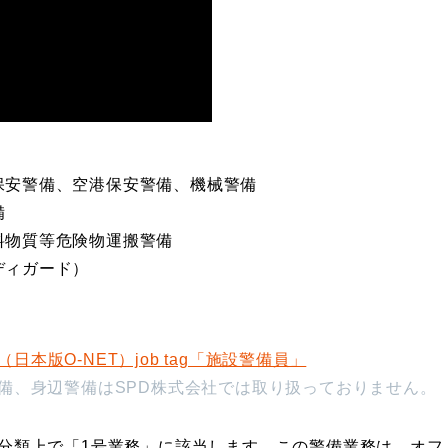
保安警備、空港保安警備、機械警備
備
料物質等危険物運搬警備
ディガード）
本版O-NET）job tag「施設警備員」
備、身辺警備はSPD株式会社では取り扱っておりません。
分類上で「1号業務」に該当します。この警備業務は、オフ