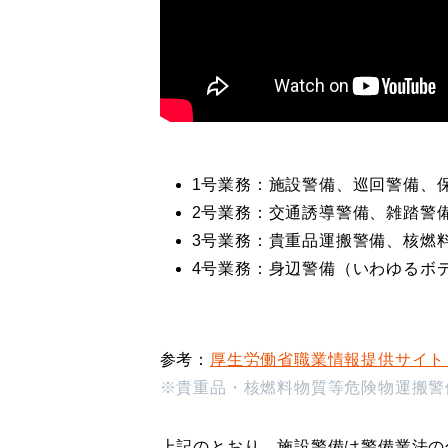
1号業務：施設警備、巡回警備、
2号業務：交通誘導警備、雑踏警
3号業務：貴重品運搬警備、核燃
4号業務：身辺警備（いわゆるボ
参考：
厚生労働省職業情報提供サイト（日
※貴重品・核燃料物質等危険物運搬警
上記のとおり、施設警備は警備業法の