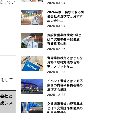
示唆してい
2026-03-04
2026年版｜信頼できる警
備会社の選び方とおすす
めの会社…
2026-03-04
施設警備業務検定1級と
は？試験概要や難易度｜
有資格者の配…
2026-02-25
警備業務検定とはどんな
資格？取得方法や合格
率、メリットな…
2026-01-23
策をして
イベント警備とは？対応
業務の内容や警備会社の
選び方も解説
2025-12-23
備会社と
連携シス
交通誘導警備の配置基準
とは？交通誘導警備員の
ム
配置を警備会…