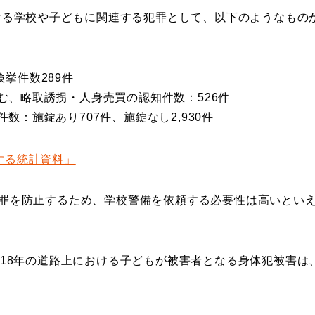
おける学校や子どもに関連する犯罪として、以下のようなもの
挙件数289件
む、略取誘拐・人身売買の認知件数：526件
数：施錠あり707件、施錠なし2,930件
する統計資料」
罪を防止するため、学校警備を依頼する必要性は高いとい
018年の道路上における子どもが被害者となる身体犯被害は