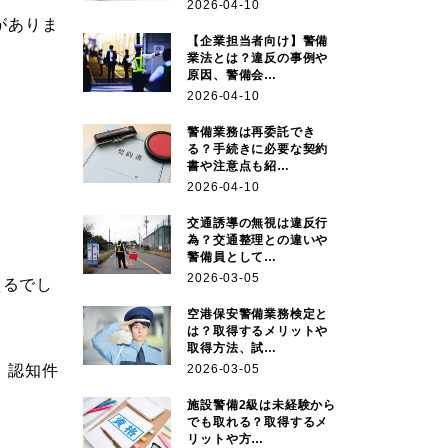
2026-04-10
がありま
【企業担当者向け】警備
業法とは？違反の事例や
原因、警備会…
2026-04-10
警備業務は再委託でき
る？手続きに必要な契約
書や注意点も紹…
2026-04-10
交通誘導の無視は違反行
為？交通整理との違いや
警備員として…
2026-03-05
えるでし
空港保安警備業務検定と
は？取得するメリットや
取得方法、試…
2026-03-05
、認知件
施設警備2級は未経験から
でも取れる？取得するメ
リットや方…