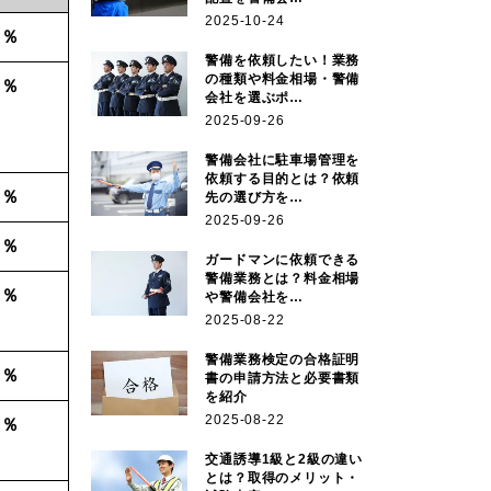
2025-10-24
8％
警備を依頼したい！業務
の種類や料金相場・警備
3％
会社を選ぶポ…
2025-09-26
警備会社に駐車場管理を
依頼する目的とは？依頼
2％
先の選び方を…
2025-09-26
3％
ガードマンに依頼できる
警備業務とは？料金相場
0％
や警備会社を…
2025-08-22
警備業務検定の合格証明
7％
書の申請方法と必要書類
を紹介
2025-08-22
5％
交通誘導1級と2級の違い
とは？取得のメリット・