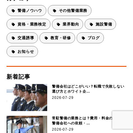
警備ノウハウ
その他警備業務
資格・業務検定
業界動向
施設警備
交通誘導
教育・研修
ブログ
お知らせ
新着記事
警備会社はどこがいい？転職で失敗しない
選び方とホワイト企…
2026-07-29
常駐警備の業務とは？費用・料金の目安と
警備会社への依頼・…
2026-07-29