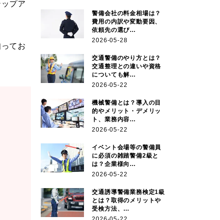
テップア
警備会社の料金相場は？
費用の内訳や変動要因、
依頼先の選び…
2026-05-28
知ってお
交通警備のやり方とは？
交通整理との違いや資格
についても解…
2026-05-22
機械警備とは？導入の目
的やメリット・デメリッ
ト、業務内容…
2026-05-22
イベント会場等の警備員
に必須の雑踏警備2級と
は？企業様向…
2026-05-22
交通誘導警備業務検定1級
とは？取得のメリットや
受検方法、…
2026-05-22