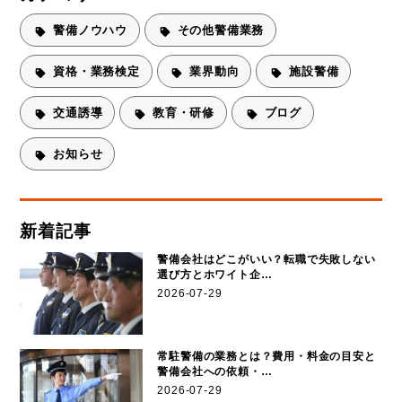
警備ノウハウ
その他警備業務
資格・業務検定
業界動向
施設警備
交通誘導
教育・研修
ブログ
お知らせ
新着記事
警備会社はどこがいい？転職で失敗しない
選び方とホワイト企…
2026-07-29
常駐警備の業務とは？費用・料金の目安と
警備会社への依頼・…
2026-07-29