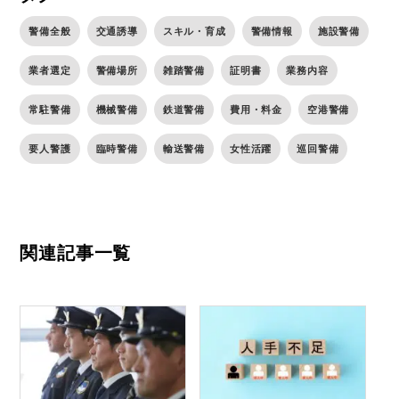
警備全般
交通誘導
スキル・育成
警備情報
施設警備
業者選定
警備場所
雑踏警備
証明書
業務内容
常駐警備
機械警備
鉄道警備
費用・料金
空港警備
要人警護
臨時警備
輸送警備
女性活躍
巡回警備
関連記事一覧