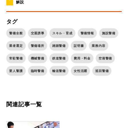
解説
タグ
警備全般
交通誘導
スキル・育成
警備情報
施設警備
業者選定
警備場所
雑踏警備
証明書
業務内容
常駐警備
機械警備
鉄道警備
費用・料金
空港警備
要人警護
臨時警備
輸送警備
女性活躍
巡回警備
関連記事一覧