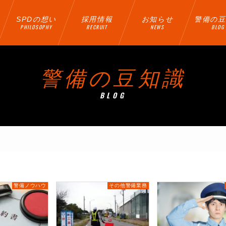
SPDの想い
採用情報
お知らせ
警備の豆
PHILOSOPHY
RECRUIT
NEWS
BLOG
警備の豆知識
BLOG
警備ノウハウ
その他警備業務