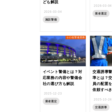
ども解説
2026-03-04
2026-03-04
業者選定
施設警備
その他警備業務
イベント警備とは？対
交通誘導
応業務の内容や警備会
準とは？
社の選び方も解説
員の配置
依頼すべ
2025-12-23
2025-10-24
業者選定
交通誘導