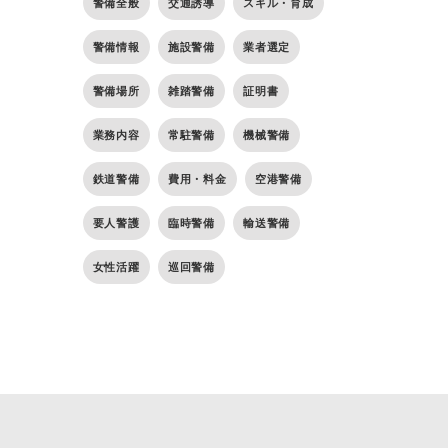
警備全般
交通誘導
スキル・育成
警備情報
施設警備
業者選定
警備場所
雑踏警備
証明書
業務内容
常駐警備
機械警備
鉄道警備
費用・料金
空港警備
要人警護
臨時警備
輸送警備
女性活躍
巡回警備