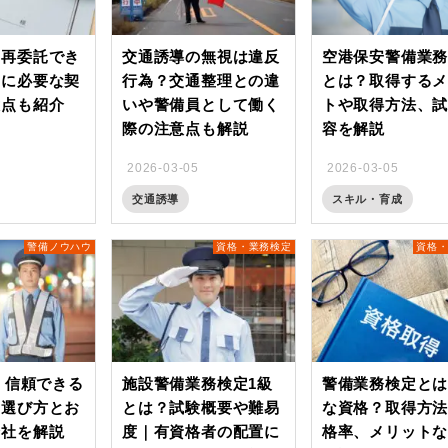
は再委託でき
交通誘導の無視は違反
空港保安警備業
きに必要な契
行為？交通整理との違
とは？取得する
意点も紹介
いや警備員として働く
トや取得方法、
際の注意点も解説
容を解説
2026-03-05
2026-03-05
交通誘導
スキル・育成
警備ノウハウ
資格・業務検定
資格
版｜信頼できる
施設警備業務検定1級
警備業務検定と
の選び方とお
とは？試験概要や難易
な資格？取得方
会社を解説
度｜有資格者の配置に
格率、メリット