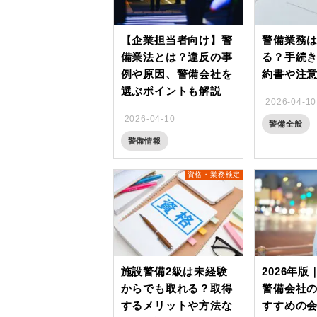
【企業担当者向け】警
警備業務
備業法とは？違反の事
る？手続
例や原因、警備会社を
約書や注
選ぶポイントも解説
2026-04-10
2026-04-10
警備全般
警備情報
資格・業務検定
施設警備2級は未経験
2026年
からでも取れる？取得
警備会社
するメリットや方法な
すすめの