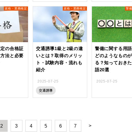
資格・業務検定
資格・業務検定
警
検定の合格証
交通誘導1級と2級の違
警備に関する用
請方法と必要
いとは？取得のメリッ
どのようなもの
介
ト・試験内容・流れも
る？知っておき
紹介
語20選
2025-07-25
2025-07-25
交通誘導
>
2
3
4
5
6
7