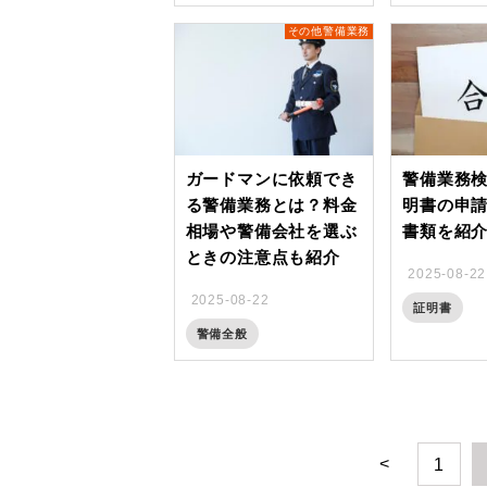
その他警備業務
ガードマンに依頼でき
警備業務
る警備業務とは？料金
明書の申
相場や警備会社を選ぶ
書類を紹
ときの注意点も紹介
2025-08-22
2025-08-22
証明書
警備全般
<
1