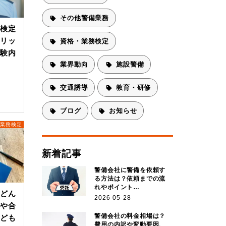
その他警備業務
務検定
メリッ
資格・業務検定
試験内
業界動向
施設警備
交通誘導
教育・研修
ブログ
お知らせ
・業務検定
新着記事
警備会社に警備を依頼す
る方法は？依頼までの流
れやポイント…
はどん
2026-05-28
法や合
警備会社の料金相場は？
なども
費用の内訳や変動要因、