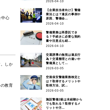
2026-04-10
【企業担当者向け】警備
業法とは？違反の事例や
を中心
原因、警備会…
2026-04-10
警備業務は再委託でき
る？手続きに必要な契約
書や注意点も紹…
2026-04-10
交通誘導の無視は違反行
為？交通整理との違いや
警備員として…
す。しか
2026-03-05
空港保安警備業務検定と
は？取得するメリットや
めの教育
取得方法、試…
2026-03-05
施設警備2級は未経験から
でも取れる？取得するメ
リットや方…