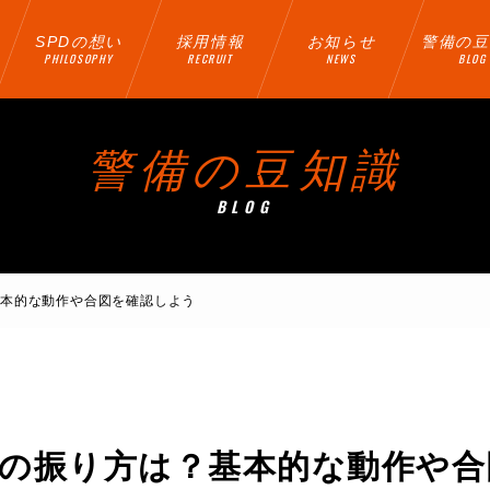
SPDの想い
採用情報
お知らせ
警備の豆
PHILOSOPHY
RECRUIT
NEWS
BLOG
警備の豆知識
BLOG
基本的な動作や合図を確認しよう
の振り方は？基本的な動作や合