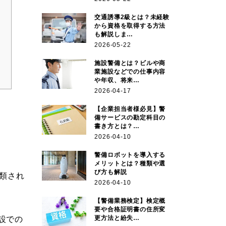
交通誘導2級とは？未経験
から資格を取得する方法
も解説しま…
2026-05-22
施設警備とは？ビルや商
業施設などでの仕事内容
や年収、将来…
2026-04-17
【企業担当者様必見】警
備サービスの勘定科目の
書き方とは？…
2026-04-10
警備ロボットを導入する
メリットとは？種類や選
び方も解説
類され
2026-04-10
【警備業務検定】検定概
要や合格証明書の住所変
更方法と紛失…
設での