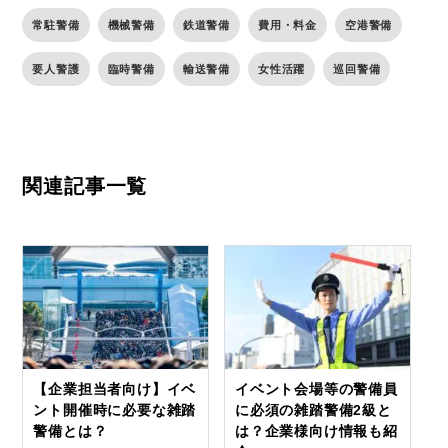
常駐警備
機械警備
鉄道警備
費用・料金
空港警備
要人警護
臨時警備
輸送警備
女性活躍
巡回警備
関連記事一覧
【企業担当者向け】イベ
イベント会場等の警備員
ント開催時に必要な雑踏
に必須の雑踏警備2級と
警備とは？
は？企業様向け情報も紹